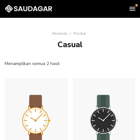
Beranda
Produk
Casual
Diurutkan
Menampilkan semua 2 hasil
menurut
harga:
rendah
ke
tinggi